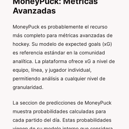
MoneyPuck: Métricas
Avanzadas
MoneyPuck es probablemente el recurso
más completo para métricas avanzadas de
hockey. Su modelo de expected goals (xG)
es referencia estándar en la comunidad
analítica. La plataforma ofrece xG a nivel de
equipo, línea, y jugador individual,
permitiendo análisis a cualquier nivel de
granularidad.
La seccion de predicciones de MoneyPuck
muestra probabilidades calculadas para
cada partido del día. Estas probabilidades
vienen de su modelo interno que considera