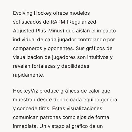
Evolving Hockey ofrece modelos
sofisticados de RAPM (Regularized
Adjusted Plus-Minus) que aíslan el impacto
individual de cada jugador controlando por
companeros y oponentes. Sus gráficos de
visualizacion de jugadores son intuitivos y
revelan fortalezas y debilidades
rapidamente.
HockeyViz produce gráficos de calor que
muestran desde donde cada equipo genera
y concede tiros. Estas visualizaciones
comunican patrones complejos de forma
inmediata. Un vistazo al gráfico de un