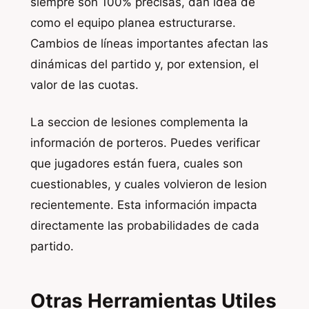
siempre son 100% precisas, dan idea de
como el equipo planea estructurarse.
Cambios de líneas importantes afectan las
dinámicas del partido y, por extension, el
valor de las cuotas.
La seccion de lesiones complementa la
información de porteros. Puedes verificar
que jugadores están fuera, cuales son
cuestionables, y cuales volvieron de lesion
recientemente. Esta información impacta
directamente las probabilidades de cada
partido.
Otras Herramientas Utiles