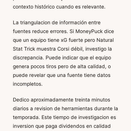
contexto histórico cuando es relevante.
La triangulacion de información entre
fuentes reduce errores. Si MoneyPuck dice
que un equipo tiene xG fuerte pero Natural
Stat Trick muestra Corsi débil, investigo la
discrepancia. Puede indicar que el equipo
genera pocos tiros pero de alta calidad, o
puede revelar que una fuente tiene datos
incompletos.
Dedico aproximadamente treinta minutos
diarios a revision de herramientas durante la
temporada. Este tiempo de investigacion es
inversion que paga dividendos en calidad