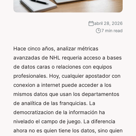
abril 28, 2026
7 min read
Hace cinco años, analizar métricas
avanzadas de NHL requeria acceso a bases
de datos caras o relaciones con equipos
profesionales. Hoy, cualquier apostador con
conexion a internet puede acceder a los
mismos datos que usan los departamentos
de analítica de las franquicias. La
democratizacion de la información ha
nivelado el campo de juego. La diferencia
ahora no es quien tiene los datos, sino quien