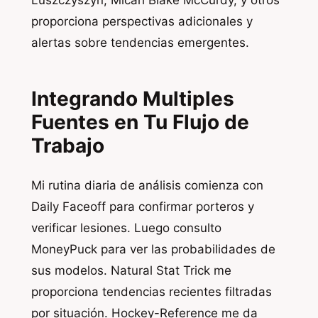
proporciona perspectivas adicionales y
alertas sobre tendencias emergentes.
Integrando Multiples
Fuentes en Tu Flujo de
Trabajo
Mi rutina diaria de análisis comienza con
Daily Faceoff para confirmar porteros y
verificar lesiones. Luego consulto
MoneyPuck para ver las probabilidades de
sus modelos. Natural Stat Trick me
proporciona tendencias recientes filtradas
por situación. Hockey-Reference me da