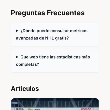
Preguntas Frecuentes
¿Dónde puedo consultar métricas
avanzadas de NHL gratis?
Que web tiene las estadísticas más
completas?
Artículos