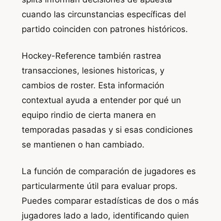
cuando las circunstancias específicas del
partido coinciden con patrones históricos.
Hockey-Reference también rastrea
transacciones, lesiones historicas, y
cambios de roster. Esta información
contextual ayuda a entender por qué un
equipo rindio de cierta manera en
temporadas pasadas y si esas condiciones
se mantienen o han cambiado.
La función de comparación de jugadores es
particularmente útil para evaluar props.
Puedes comparar estadísticas de dos o más
jugadores lado a lado, identificando quien