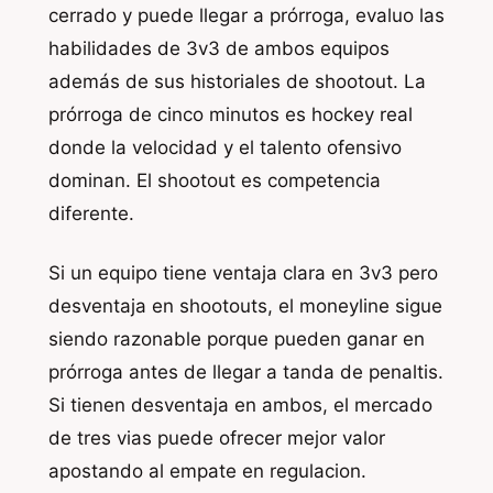
cerrado y puede llegar a prórroga, evaluo las
habilidades de 3v3 de ambos equipos
además de sus historiales de shootout. La
prórroga de cinco minutos es hockey real
donde la velocidad y el talento ofensivo
dominan. El shootout es competencia
diferente.
Si un equipo tiene ventaja clara en 3v3 pero
desventaja en shootouts, el moneyline sigue
siendo razonable porque pueden ganar en
prórroga antes de llegar a tanda de penaltis.
Si tienen desventaja en ambos, el mercado
de tres vias puede ofrecer mejor valor
apostando al empate en regulacion.