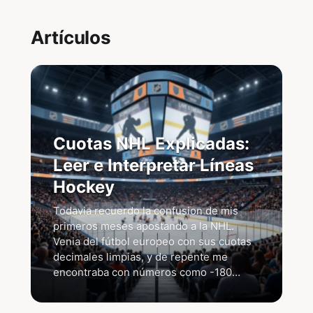
Artículos
Cuotas NHL Explicadas:
Leer e Interpretar Líneas
Hockey
Todavia recuerdo la confusion de mis
primeros meses apostando a la NHL.
Venia del fútbol europeo con sus cuotas
decimales limpias, y de repente me
encontraba con números como -180…