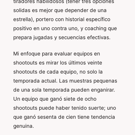
tiradores habilidosos (tener tres opciones
solidas es mejor que depender de una
estrella), portero con historial específico
positivo en uno contra uno, y coaching que
prepara jugadas y secuencias efectivas.
Mi enfoque para evaluar equipos en
shootouts es mirar los últimos veinte
shootouts de cada equipo, no solo la
temporada actual. Las muestras pequenas
de una sola temporada pueden enganirar.
Un equipo que ganó siete de ocho
shootouts puede haber tenido suerte; uno
que ganó sesenta de cien tiene tendencia
genuina.