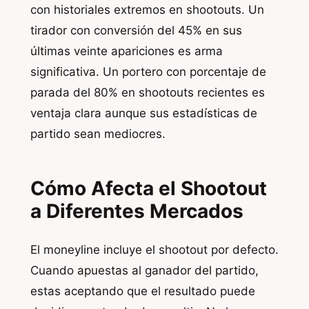
con historiales extremos en shootouts. Un
tirador con conversión del 45% en sus
últimas veinte apariciones es arma
significativa. Un portero con porcentaje de
parada del 80% en shootouts recientes es
ventaja clara aunque sus estadísticas de
partido sean mediocres.
Cómo Afecta el Shootout
a Diferentes Mercados
El moneyline incluye el shootout por defecto.
Cuando apuestas al ganador del partido,
estas aceptando que el resultado puede