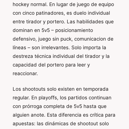
hockey normal. En lugar de juego de equipo
con cinco patinadores, es duelo individual
entre tirador y portero. Las habilidades que
dominan en 5v5 – posicionamiento
defensivo, juego sin puck, comunicacion de
líneas – son irrelevantes. Solo importa la
destreza técnica individual del tirador y la
capacidad del portero para leer y
reaccionar.
Los shootouts solo existen en temporada
regular. En playoffs, los partidos continuan
con prórroga completa de 5v5 hasta que
alguien anote. Esta diferencia es crítica para
apuestas: las dinámicas de shootout solo