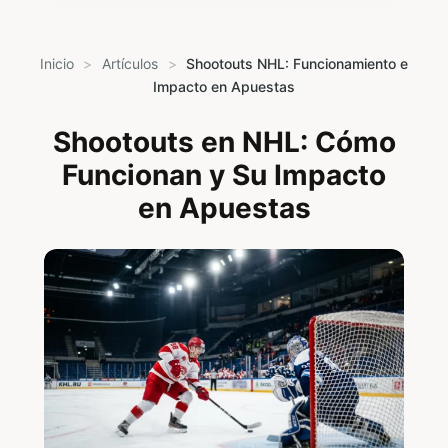
Inicio
>
Artículos
>
Shootouts NHL: Funcionamiento e
Impacto en Apuestas
Shootouts en NHL: Cómo
Funcionan y Su Impacto
en Apuestas