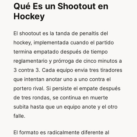
Qué Es un Shootout en
Hockey
El shootout es la tanda de penaltis del
hockey, implementada cuando el partido
termina empatado después de tiempo
reglamentario y prórroga de cinco minutos a
3 contra 3. Cada equipo envia tres tiradores
que intentan anotar uno a uno contra el
portero rival. Si persiste el empate después
de tres rondas, se continua en muerte
subita hasta que un equipo anote y el otro
falle.
El formato es radicalmente diferente al