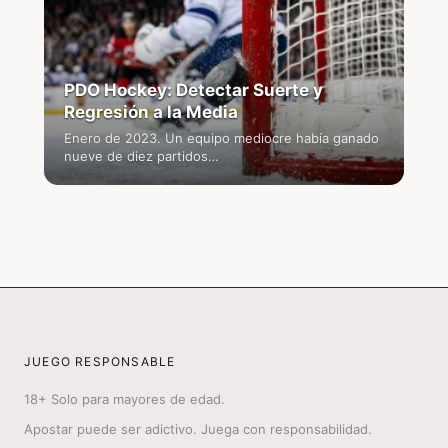
PDO Hockey: Detectar Suerte y
Regresión a la Media
Enero de 2023. Un equipo mediocre había ganado
nueve de diez partidos…
JUEGO RESPONSABLE
18+ Solo para mayores de edad.
Apostar puede ser adictivo. Juega con responsabilidad.