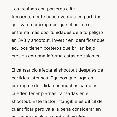
Los equipos con porteros elite
frecuentemente tienen ventaja en partidos
que van a prórroga porque el portero
enfrenta más oportunidades de alto peligro
en 3v3 y shootout. Invertir en identificar que
equipos tienen porteros que brillan bajo
presion extrema informa estas decisiones.
El cansancio afecta el shootout después de
partidos intensos. Equipos que jugaron
prórroga extendida con muchos cambios
pueden tener piernas cansadas en el
shootout. Este factor intangible es difícil de
cuantificar pero vale la pena considerar en