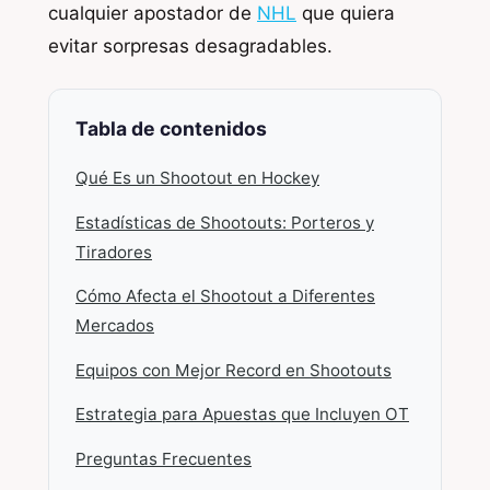
cualquier apostador de
NHL
que quiera
evitar sorpresas desagradables.
Tabla de contenidos
Qué Es un Shootout en Hockey
Estadísticas de Shootouts: Porteros y
Tiradores
Cómo Afecta el Shootout a Diferentes
Mercados
Equipos con Mejor Record en Shootouts
Estrategia para Apuestas que Incluyen OT
Preguntas Frecuentes